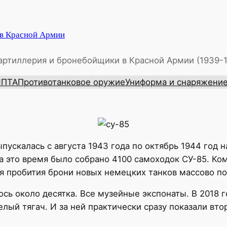
 в Красной Армии
артиллерия и бронебойщики в Красной Армии (1939-
ИПТА
Противотанковое оружие
Униформа и снаряжени
Выпускалась с августа 1943 года по октябрь 1944 год
 за это время было собрано 4100 самоходок СУ-85. К
ля пробития брони новых немецких танков массово по
сь около десятка. Все музейные экспонаты. В 2018 г
лый тягач. И за ней практически сразу показали вто