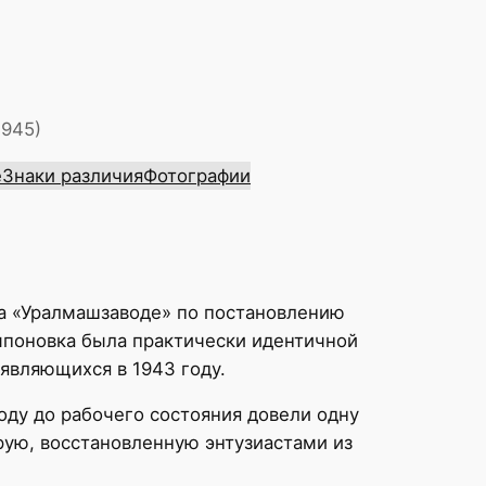
1945)
е
Знаки различия
Фотографии
 на «Уралмашзаводе» по постановлению
омпоновка была практически идентичной
являющихся в 1943 году.
оду до рабочего состояния довели одну
рую, восстановленную энтузиастами из