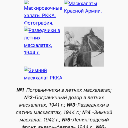
№1
-Пограничники в летних масхалатах;
№2
-Пограничный дозор в летних
масхалатах, 1941 г.;
№3
-Разведчики в
летних масхалатах, 1944 г.;
№4
-Зимний
масхалат, 1942 г.;
№5
-Ленинградский
фронт, январь-февраль 1944 г.;
№6
-