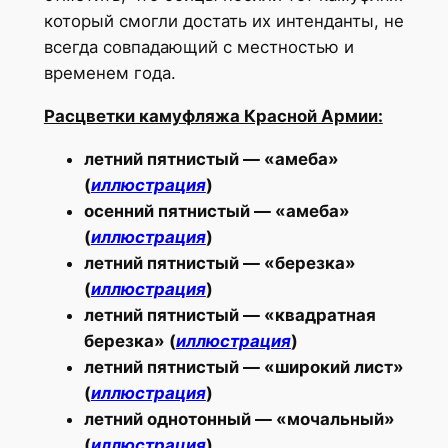
который смогли достать их интенданты, не
всегда совпадающий с местностью и
временем года.
Расцветки камуфляжа Красной Армии:
летний пятнистый — «амеба»
(
иллюстрация
)
осенний пятнистый — «амеба»
(
иллюстрация
)
летний пятнистый — «березка»
(
иллюстрация
)
летний пятнистый — «квадратная
березка» (
иллюстрация
)
летний пятнистый — «широкий лист»
(
иллюстрация
)
летний однотонный — «мочальный»
(
иллюстрация
)