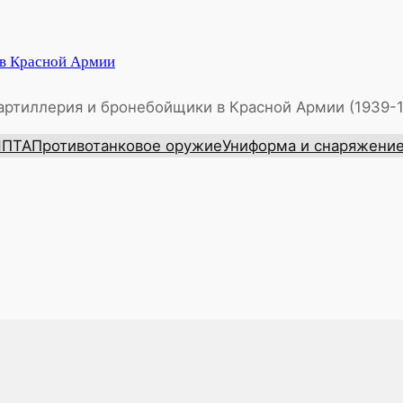
 в Красной Армии
артиллерия и бронебойщики в Красной Армии (1939-
ИПТА
Противотанковое оружие
Униформа и снаряжени