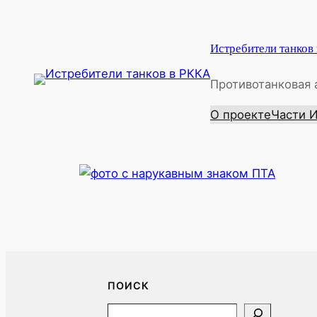
Перейти
к
Истребители танков
содержимому
Противотанковая 
О проекте
Части 
ПОИСК
Search