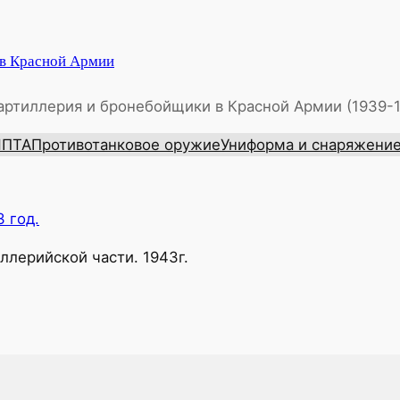
 в Красной Армии
артиллерия и бронебойщики в Красной Армии (1939-
ИПТА
Противотанковое оружие
Униформа и снаряжени
лерийской части. 1943г.