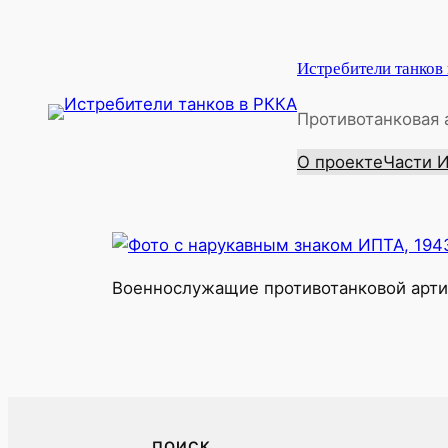
Перейти
к
Истребители танков
содержимому
Противотанковая 
О проекте
Части 
Военнослужащие противотанковой артил
ПОИСК